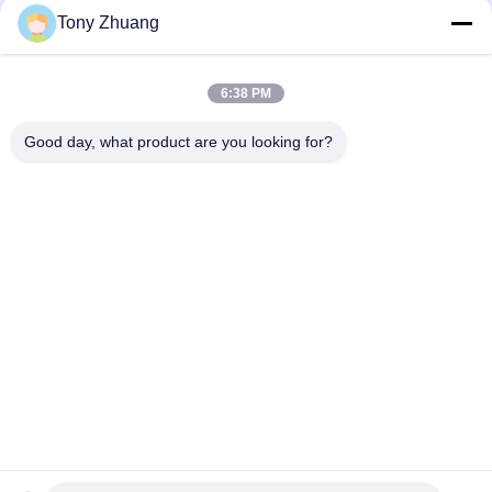
Tony Zhuang
6:38 PM
Good day, what product are you looking for?
Λαϊκή κατηγορία
Όλα
Η Ζώνη 
Μηχανή 
Ξυλουργικής Είδε 
Thicknesser 
Τη Μηχανή
Ξυλουργικής
Μηχανή Ζώνης 
Μηχανή Άλεσης 
Ακρών Ξυλουργικής
Ξυλουργικής
Ενώνοντας Με 
Στρώνοντας Με 
Εντορμία Μηχανή 
Άμμο Μηχανή 
Ξυλουργικής
Ξυλουργικής
Μηχανή Τόρνου 
Θάλαμος Ψεκασμού 
Ξυλουργικής
Ξυλουργικής