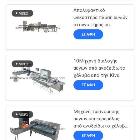
SITEMAP
Απολυμαντικό
ψεκαστήρα πλύση αυγών
στεγνωτήρας με
PRIVACY
χωρητικότητα 3000
ΕΠΑΦΉ
POLICY
αυγά / ώρα
10Μηχανή διαλογής
αυγών από ανοξείδωτο
χάλυβα από την Κίνα
ΕΠΑΦΉ
Μηχανή ταξινόμησης
αυγών και καραμέλας
από ανοξείδωτο χάλυβα
5ης βαθμίδας
ΕΠΑΦΉ