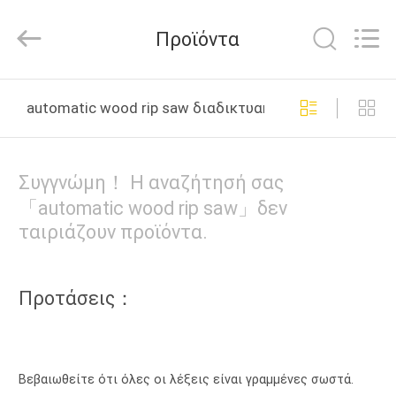
Linyi
Ruixiang
Import
Προϊόντα
&
Export
Co.,
Ltd..
ΣΠΊΤΙ
All
Rights
automatic wood rip saw διαδικτυακή κατασκευή
Reserved.
ΠΡΟΪΌΝΤΑ
Συγγνώμη！ Η αναζήτησή σας
ΠΕΡΊΠΟΥ
「automatic wood rip saw」δεν
ταιριάζουν προϊόντα.
ΕΜΕΊΣ
ΓΎΡΟΣ
Προτάσεις：
ΕΡΓΟΣΤΑΣΊΩΝ
ΠΟΙΟΤΙΚΌΣ
Βεβαιωθείτε ότι όλες οι λέξεις είναι γραμμένες σωστά.