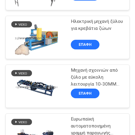
Ηλεκτρική μηχανή ξύλου
για κρεβάτια ζώων
ΕΠΑΦΉ
Μηχανή σχοινιών από
ξύλο με εύκολη
λειτουργία 10-30MM
Μέγεθος σχοινιών
ΕΠΑΦΉ
450M/H Ικανότητα
Ευρωπαϊκή
αυτοματοποιημένη
γραμμή παραγωγής