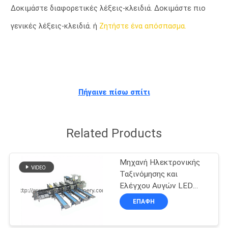
ΈΛΕΓΧΟΣ
Δοκιμάστε διαφορετικές λέξεις-κλειδιά. Δοκιμάστε πιο
γενικές λέξεις-κλειδιά. ή
Ζητήστε ένα απόσπασμα.
ΜΑΣ
ΕΛΆΤΕ
ΣΕ
ΕΠΑΦΉ
Πήγαινε πίσω σπίτι
ΜΕ
Related Products
ΕΙΔΉΣΕΙΣ
Μηχανή Ηλεκτρονικής
ΖΗΤΉΣΤΕ
Ταξινόμησης και
Ελέγχου Αυγών LED
ΈΝΑ
30.000 Αυγά/ώρα
ΕΠΑΦΉ
ΑΠΌΣΠΑΣΜΑ