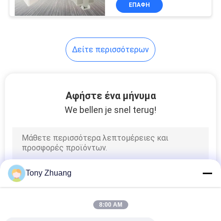
ΈΛΕΓΧΟΣ
ΕΠΑΦΉ
ΜΑΣ
Δείτε περισσότερων
ΕΛΆΤΕ
ΣΕ
ΕΠΑΦΉ
Αφήστε ένα μήνυμα
ΜΕ
We bellen je snel terug!
ΕΙΔΉΣΕΙΣ
ΖΗΤΉΣΤΕ
Tony Zhuang
ΈΝΑ
ΑΠΌΣΠΑΣΜΑ
8:00 AM