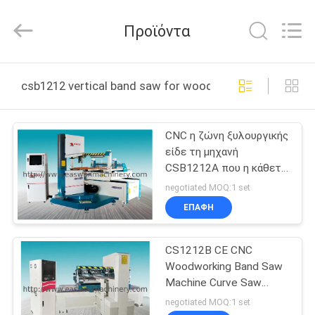
Linyi
Ruixiang
Import
Προϊόντα
&
Export
Co.,
Ltd..
ΣΠΊΤΙ
All
Rights
csb1212 vertical band saw for wood διαδικτυακή κατ
Reserved.
ΠΡΟΪΌΝΤΑ
CNC η ζώνη ξυλουργικής
είδε τη μηχανή
ΠΕΡΊΠΟΥ
CSB1212A που η κάθετη
ΕΜΕΊΣ
καμπύλη ενώνει το
negotiated MOQ:1 set
πριόνι
ΕΠΑΦΉ
ΓΎΡΟΣ
CS1212B CE CNC
ΕΡΓΟΣΤΑΣΊΩΝ
Woodworking Band Saw
Machine Curve Saw
ΠΟΙΟΤΙΚΌΣ
Milling
negotiated MOQ:1 set