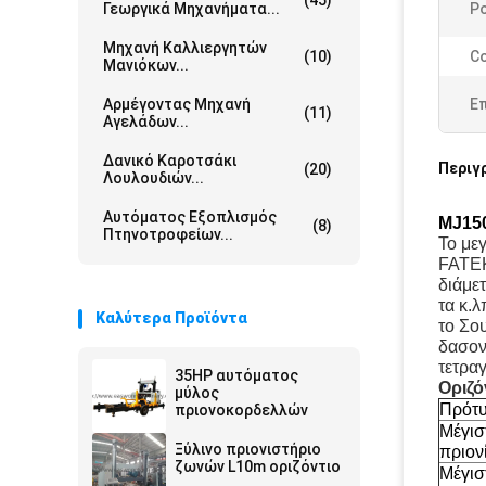
(45)
Γεωργικά Μηχανήματα...
P
Μηχανή Καλλιεργητών
(10)
Co
Μανιόκων...
Αρμέγοντας Μηχανή
Ε
(11)
Αγελάδων...
Δανικό Καροτσάκι
Περιγ
(20)
Λουλουδιών...
Αυτόματος Εξοπλισμός
MJ150
(8)
Πτηνοτροφείων...
Το με
FATEK
διάμε
τα κ.λ
Καλύτερα Προϊόντα
το Σο
δασον
τετρα
35HP αυτόματος
Οριζό
μύλος
Πρότ
πριονοκορδελλών
Μέγισ
Ξύλινο πριονιστήριο
πριον
ζωνών L10m οριζόντιο
Μέγισ