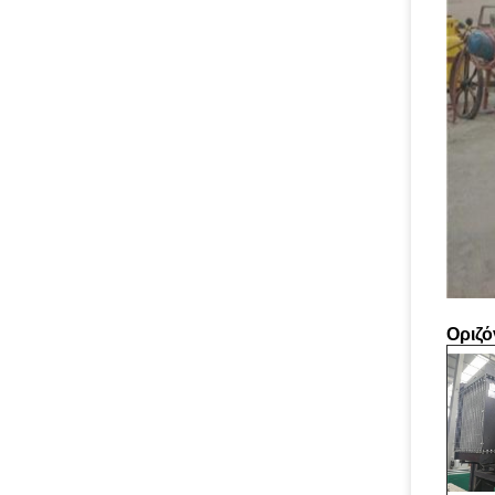
Οριζό