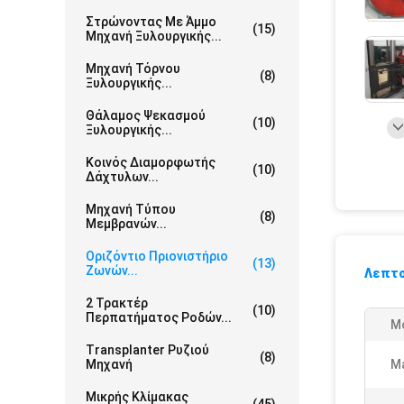
Στρώνοντας Με Άμμο
(15)
Μηχανή Ξυλουργικής...
Μηχανή Τόρνου
(8)
Ξυλουργικής...
Θάλαμος Ψεκασμού
(10)
Ξυλουργικής...
Κοινός Διαμορφωτής
(10)
Δάχτυλων...
Μηχανή Τύπου
(8)
Μεμβρανών...
Οριζόντιο Πριονιστήριο
(13)
Ζωνών...
Λεπτο
2 Τρακτέρ
(10)
Περπατήματος Ροδών...
M
Transplanter Ρυζιού
(8)
Μηχανή
Ma
Μικρής Κλίμακας