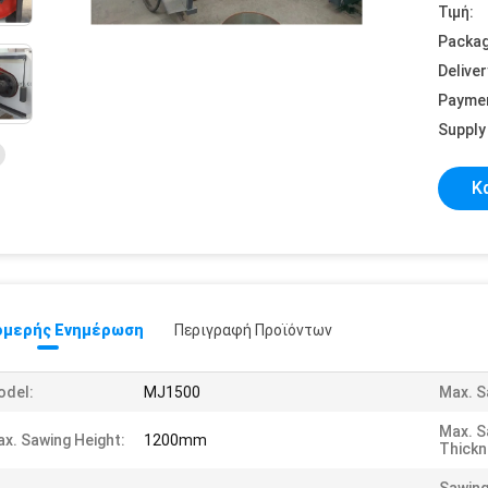
Τιμή:
Packag
Deliver
Payme
Supply 
Κ
μερής Ενημέρωση
Περιγραφή Προϊόντων
odel:
MJ1500
Max. S
Max. S
x. Sawing Height:
1200mm
Thickn