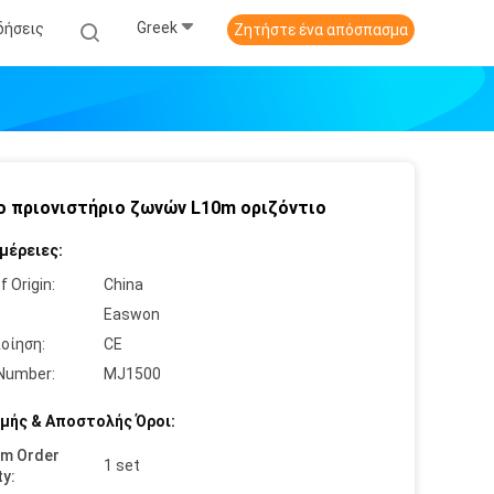
Greek
δήσεις
Ζητήστε ένα απόσπασμα
ο πριονιστήριο ζωνών L10m οριζόντιο
μέρειες:
f Origin:
China
:
Easwon
οίηση:
CE
Number:
MJ1500
μής & Αποστολής Όροι:
um Order
1 set
ty: