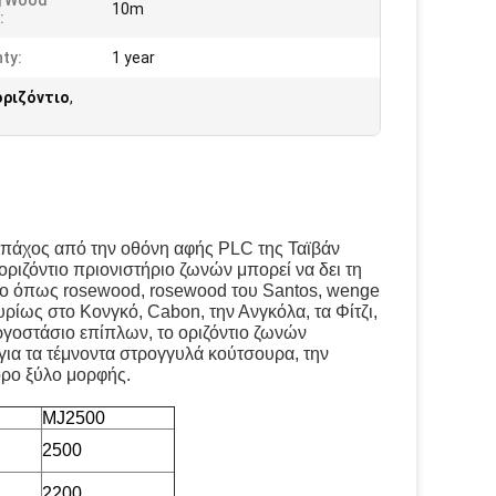
g Wood
10m
:
ty:
1 year
οριζόντιο
,
ν πάχος από την οθόνη αφής PLC της Ταϊβάν
ριζόντιο πριονιστήριο ζωνών μπορεί να δει τη
ύλο όπως rosewood, rosewood του Santos, wenge
κυρίως στο Κονγκό, Cabon, την Ανγκόλα, τα Φίτζι,
εργοστάσιο επίπλων, το οριζόντιο ζωνών
για τα τέμνοντα στρογγυλά κούτσουρα, την
ορο ξύλο μορφής.
MJ2500
2500
2200