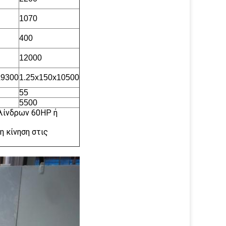
1070
400
12000
x9300
1.25x150x10500
55
5500
υλίνδρων 60HP ή
η κίνηση στις