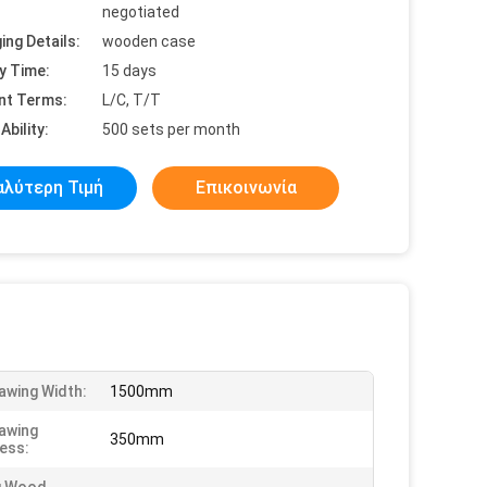
negotiated
ing Details:
wooden case
y Time:
15 days
nt Terms:
L/C, T/T
Ability:
500 sets per month
αλύτερη Τιμή
Επικοινωνία
awing Width:
1500mm
awing
350mm
ess: