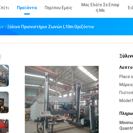
Μας Ελάτε Σε Επαφ
Σπίτι
Προϊόντα
Περίπου Εμείς
Ει
Ή Με
ών
Ξύλινο Πριονιστήριο Ζωνών L10m Οριζόντιο
Ξύλιν
Λεπτο
Place o
Μάρκα
Πιστοπ
Model 
Πληρω
Minim
Quanti