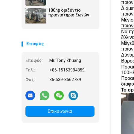
πριον
Διάμε
100hp οριζόντιο
πριον
πριονιστήριο ζωνών
Μέγισ
πριον
Να πρ
ξύλιν
Μέγεθ
Επαφές
πριον
Δύνα
Επαφές:
Mr. Tony Zhuang
Βάρο
Προαι
Τηλ.::
+86-15153984859
100H
Προαι
Φαξ:
86-539-8562789
διαφο
Το ορ
Επικοινωνία