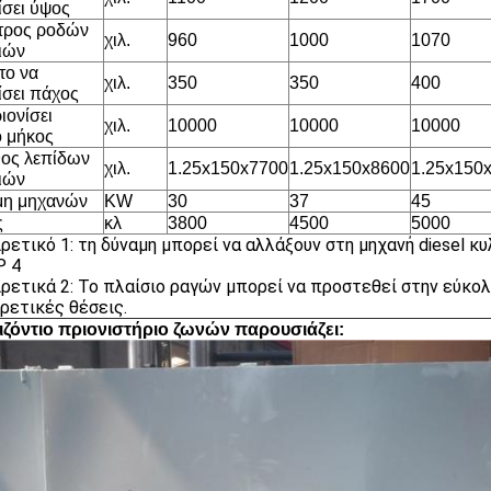
ίσει ύψος
τρος ροδών
χιλ.
960
1000
1070
ιών
το να
χιλ.
350
350
400
ίσει πάχος
ιονίσει
χιλ.
10000
10000
10000
ο μήκος
ος λεπίδων
χιλ.
1.25x150x7700
1.25x150x8600
1.25x150
ιών
μη μηχανών
KW
30
37
45
ς
κλ
3800
4500
5000
ρετικό 1: τη δύναμη μπορεί να αλλάξουν στη μηχανή diesel κ
P 4
ρετικά 2: Το πλαίσιο ραγών μπορεί να προστεθεί στην εύκολ
ρετικές θέσεις.
ιζόντιο πριονιστήριο ζωνών παρουσιάζει: