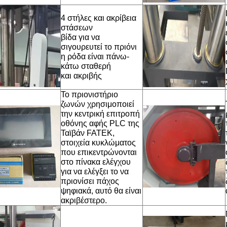
4 στήλες και ακρίβεια
στάσεων
βίδα για να
σιγουρευτεί το πριόνι
η ρόδα είναι πάνω-
κάτω σταθερή
και ακριβής
Το πριονιστήριο
ζωνών χρησιμοποιεί
την κεντρική επιτροπή
οθόνης αφής PLC της
Ταϊβάν FATEK,
στοιχεία κυκλώματος
που επικεντρώνονται
στο πίνακα ελέγχου
για να ελέγξει το να
πριονίσει πάχος
ψηφιακά, αυτό θα είναι
ακριβέστερο.