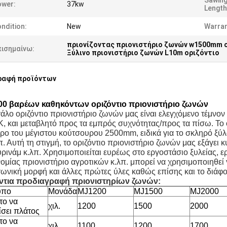
Sawin
ower:
37kw
Length
ndition:
New
Warran
πριονίζοντας πριονιστήριο ζωνών w1500mm 
πισημαίνω:
Ξύλινο πριονιστήριο ζωνών L10m οριζόντιο
ραφή προϊόντων
0 βαρέων καθηκόντων οριζόντιο πριονιστήριο ζωνών
γάλο οριζόντιο πριονιστήριο ζωνών μας είναι ελεγχόμενο τέμνο
, και μεταβλητό προς τα εμπρός συχνότητας/προς τα πίσω. Το ο
τρο του μέγιστου κούτσουρου 2500mm, ειδικά για το σκληρό ξ
π. Αυτή τη στιγμή, το οριζόντιο πριονιστήριο ζωνών μας εξάγει 
υρινάμ κ.λπ. Χρησιμοποιείται ευρέως στο εργοστάσιο ξυλείας, 
ομίας πριονιστήριο αγροτικών κ.λπ. μπορεί να χρησιμοποιηθεί 
γωνική μορφή και άλλες πρώτες ύλες καθώς επίσης και το διάφ
ντια προδιαγραφή πριονιστηρίων ζωνών:
υπο
Μονάδα
MJ1200
MJ1500
MJ2000
το να
χιλ.
1200
1500
2000
ίσει πλάτος
το να
χιλ.
1100
1200
1700