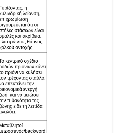
Γυρίζοντας, η
κυλινδρική λείανση,
επιχρωμίωση
σιγουρεύεται ότι οι
στήλες στάσεων είναι
ομαλές και ακρίβεια.
Γλιστρώντας θάμνος
χαλκού αντοχής
Το κεντρικό σχέδιο
ροδών πριονιών κάνει
το πριόνι να κυλήσει
τον τρέχοντας σταύλο,
να επεκτείνει την
οικονομικά ενεργή
ζωή, και να μειώσει
την πιθανότητα της
ζώνης είδε τη λεπίδα
αναλύει.
Μεταβλητοί
μπροστινός/backword,