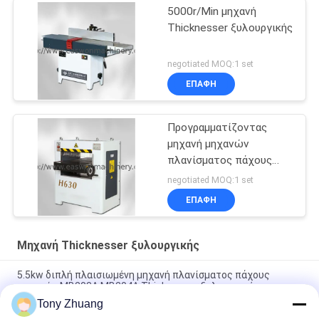
5000r/Min μηχανή
Thicknesser ξυλουργικής
negotiated MOQ:1 set
ΕΠΑΦΉ
Προγραμματίζοντας
μηχανή μηχανών
πλανίσματος πάχους
W630mm ξύλινη
negotiated MOQ:1 set
ΕΠΑΦΉ
Μηχανή Thicknesser ξυλουργικής
5.5kw διπλή πλαισιωμένη μηχανή πλανίσματος πάχους
μηχανών MB203A MB204A Thicknesser ξυλουργικής
Tony Zhuang
ξύλινη μηχανή πλανίσματος 15.2m/Min MB1010E MB1013E