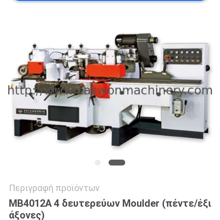
SITEMAP
PRIVACY
POLICY
Περιγραφή προϊόντων
MB4012A 4 δευτερεύων Moulder (πέντε/έξι
άξονες)