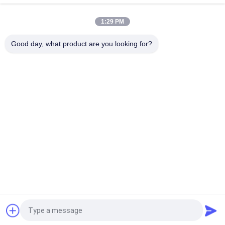
και ενιαία πλευρά Thicknesser
1:29 PM
Λοξότμηση Jointer μηχανών Thicknesser ξυλουργικής
MB523F MB524F
Good day, what product are you looking for?
Λαϊκή κατηγορία
Όλα
Η Ζώνη 
Μηχανή 
Ξυλουργικής Είδε 
Thicknesser 
Τη Μηχανή
Ξυλουργικής
Μηχανή Ζώνης 
Μηχανή Άλεσης 
Ακρών Ξυλουργικής
Ξυλουργικής
Ενώνοντας Με 
Στρώνοντας Με 
Εντορμία Μηχανή 
Άμμο Μηχανή 
Ξυλουργικής
Ξυλουργικής
Μηχανή Τόρνου 
Θάλαμος Ψεκασμού 
Ξυλουργικής
Ξυλουργικής
Αίτηση κράτησης