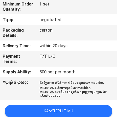
ΈΛΕΓΧΟΣ
Minimum Order
1 set
Quantity:
ΜΑΣ
Τιμή:
negotiated
ΕΛΆΤΕ
Packaging
carton
Details:
ΣΕ
ΕΠΑΦΉ
Delivery Time:
within 20 days
ΜΕ
Payment
T/T, L/C
Terms:
ΕΙΔΉΣΕΙΣ
Supply Ability:
500 set per month
Υψηλό φως:
,
Ελάχιστο W25mm 4 δευτερεύων moulder
,
ΖΗΤΉΣΤΕ
MB4012A 4 δευτερεύων moulder
MB4012A αυτόματη ξύλινη μηχανή μηχανών
πλανίσματος
ΈΝΑ
ΑΠΌΣΠΑΣΜΑ
ΚΑΛΎΤΕΡΗ ΤΙΜΉ