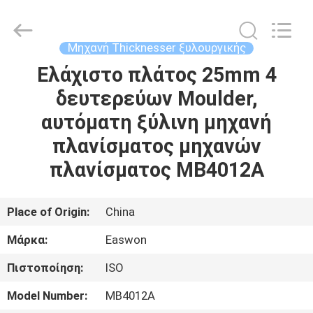
Linyi
Ruixiang
Import
&
Export
Μηχανή Thicknesser ξυλουργικής
Co.,
Ltd..
Ελάχιστο πλάτος 25mm 4
ΣΠΊΤΙ
All
Rights
Reserved.
δευτερεύων Moulder,
ΠΡΟΪΌΝΤΑ
αυτόματη ξύλινη μηχανή
πλανίσματος μηχανών
ΠΕΡΊΠΟΥ
πλανίσματος MB4012A
ΕΜΕΊΣ
Place of Origin:
China
ΓΎΡΟΣ
Μάρκα:
Easwon
ΕΡΓΟΣΤΑΣΊΩΝ
Πιστοποίηση:
ISO
ΠΟΙΟΤΙΚΌΣ
Model Number:
MB4012A