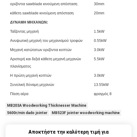
οριζόντια sawblade κινούμενη απόσταση
30mm
κάθετη sawblade κινούμενη απόσταση
20mm
ΔΥΝΑΜΗ ΜΗΧΑΝΩΝ:
Ταΐζοντας μηχανή
1.5kW
Ανυψωτική μηχανή του μηχανισμού τροφών
0.55kW
Μηχανή κατώτατων οριζόντια κοπτών
3.0kW
Αριστερή και δεξιά κάθετη μηχανή μηχανών
5.5kW
πλανίσματος
Η πρώτη μηχανή κοπτών
3.0kW
Συνολική δύναμη μηχανών
13.55kW
Πίεση αέρα
φραγμός 8
MB203A Woodworking Thicknesser Machine
5600r/min dado jointer
MB523F jointer woodworking machine
Αποκτήστε την καλύτερη τιμή για