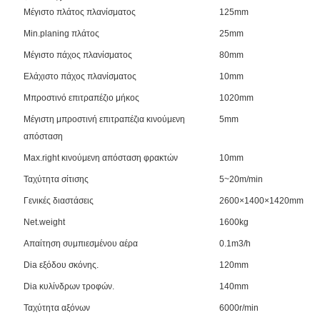
Μέγιστο πλάτος πλανίσματος
125mm
Min.planing πλάτος
25mm
Μέγιστο πάχος πλανίσματος
80mm
Ελάχιστο πάχος πλανίσματος
10mm
Μπροστινό επιτραπέζιο μήκος
1020mm
Μέγιστη μπροστινή επιτραπέζια κινούμενη
5mm
απόσταση
Max.right κινούμενη απόσταση φρακτών
10mm
Ταχύτητα σίτισης
5~20m/min
Γενικές διαστάσεις
2600×1400×1420mm
Net.weight
1600kg
Απαίτηση συμπιεσμένου αέρα
0.1m3/h
Dia εξόδου σκόνης.
120mm
Dia κυλίνδρων τροφών.
140mm
Ταχύτητα αξόνων
6000r/min