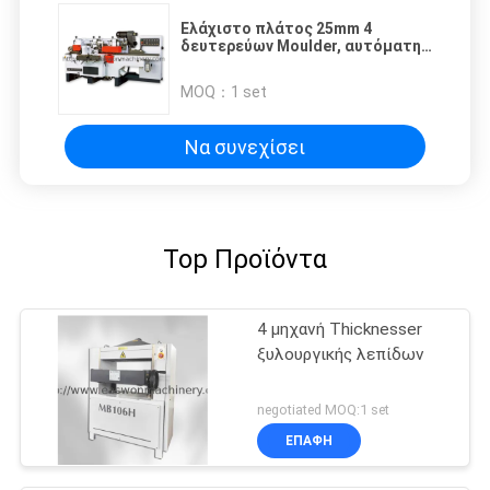
Ελάχιστο πλάτος 25mm 4
δευτερεύων Moulder, αυτόματη
ξύλινη μηχανή πλανίσματος
μηχανών πλανίσματος MB4012A
MOQ：
1 set
Να συνεχίσει
Top Προϊόντα
4 μηχανή Thicknesser
ξυλουργικής λεπίδων
negotiated MOQ:1 set
ΕΠΑΦΉ