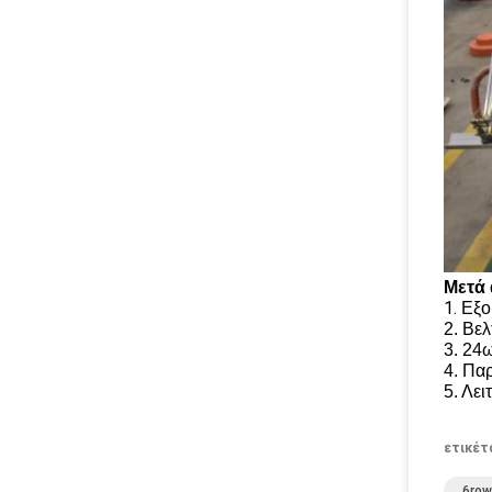
Μετά 
1.
Εξο
2. Βε
3. 24
4. Πα
5. Λει
ετικέτ
6row