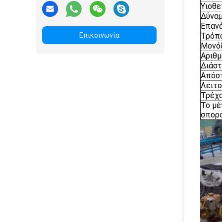
Υιοθε
Δύναμ
Επανά
Επικοινωνία
Τρόπ
Μονόδ
Αριθμ
Διάστ
Απόστ
Λειτο
Τρέχο
Το μέ
σπορο