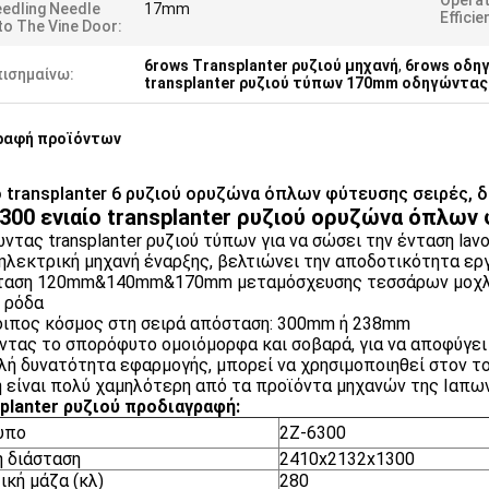
Operat
edling Needle
17mm
Efficie
to The Vine Door:
6rows Transplanter ρυζιού μηχανή
,
6rows οδηγ
πισημαίνω:
transplanter ρυζιού τύπων 170mm οδηγώντας
ραφή προϊόντων
ο transplanter 6 ρυζιού ορυζώνα όπλων φύτευσης σειρές
300 ενιαίο transplanter ρυζιού ορυζώνα όπλων
ντας transplanter ρυζιού τύπων για να σώσει την ένταση lavo
 ηλεκτρική μηχανή έναρξης, βελτιώνει την αποδοτικότητα ερ
ταση 120mm&140mm&170mm μεταμόσχευσης τεσσάρων μοχ
 ρόδα
ιπος κόσμος στη σειρά απόσταση: 300mm ή 238mm
ντας το σπορόφυτο ομοιόμορφα και σοβαρά, για να αποφύγει 
λή δυνατότητα εφαρμογής, μπορεί να χρησιμοποιηθεί στον 
ή είναι πολύ χαμηλότερη από τα προϊόντα μηχανών της Ιαπω
planter ρυζιού προδιαγραφή:
υπο
2Z-6300
ή διάσταση
2410x2132x1300
ική μάζα (κλ)
280