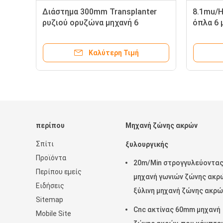
Διάστημα 300mm Transplanter
8.1mu/H
ρυζιού ορυζώνα μηχανή 6
όπλα 6 
υπόλοιπου κόσμου σειρές με τη
ρυζιού 
μηχανή diesel
Καλύτερη Τιμή
περίπου
Μηχανή ζώνης ακρών
Σπίτι
ξυλουργικής
Προϊόντα
20m/Min στρογγυλεύοντα
Περίπου εμείς
μηχανή γωνιών ζώνης ακρώ
Ειδήσεις
ξύλινη μηχανή ζώνης ακρώ
Sitemap
T0.4mm
Cnc ακτίνας 60mm μηχανή
Mobile Site