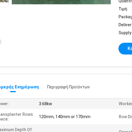
Quanti
Τιμή:
Packag
Deliver
Supply 
Κ
μερής Ενημέρωση
Περιγραφή Προϊόντων
ower:
3.68kw
Workin
ansplanter Rows
120mm, 140mm or 170mm
Row Di
ace:
aximum Depth Of