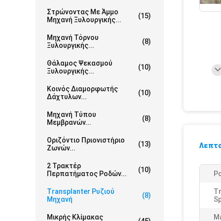
Στρώνοντας Με Άμμο
(15)
Μηχανή Ξυλουργικής...
Μηχανή Τόρνου
(8)
Ξυλουργικής...
Θάλαμος Ψεκασμού
(10)
Ξυλουργικής...
Κοινός Διαμορφωτής
(10)
Δάχτυλων...
Μηχανή Τύπου
(8)
Μεμβρανών...
Οριζόντιο Πριονιστήριο
(13)
Λεπτο
Ζωνών...
2 Τρακτέρ
(10)
Περπατήματος Ροδών...
P
Transplanter Ρυζιού
Tr
(8)
Μηχανή
Sp
Μικρής Κλίμακας
M