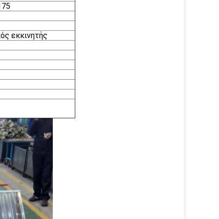
175
ός εκκινητής