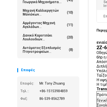
(45)
Γεωργικά Μηχανήματα...
Se
In
Μηχανή Καλλιεργητών
(10)
Μανιόκων...
Ε
Αρμέγοντας Μηχανή
(11)
Αγελάδων...
Περιγ
Δανικό Καροτσάκι
(20)
Λουλουδιών...
ενιαί
2Z-6
Αυτόματος Εξοπλισμός
(8)
Πτηνοτροφείων...
Οδηγώ
6hp η
Απόσ
Διπλή
Επαφές
Υπόλο
Ταΐζο
Η υψη
Επαφές:
Mr. Tony Zhuang
Η τιμ
Trans
Τηλ.::
+86-15153984859
Πρότ
Φαξ:
86-539-8562789
Γενικ
Συνολ