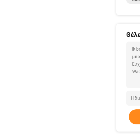
Θέλε
Ik 
μπο
Ευχ
Wac