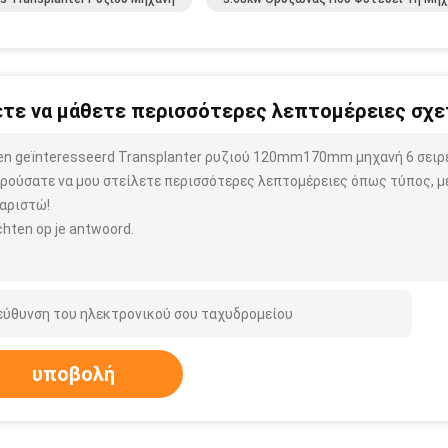
τε να μάθετε περισσότερες λεπτομέρειες σχετ
ben geïnteresseerd Transplanter ρυζιού 120mm170mm μηχανή 6 σειρ
ρούσατε να μου στείλετε περισσότερες λεπτομέρειες όπως τύπος, μέ
αριστώ!
hten op je antwoord.
υποβολή