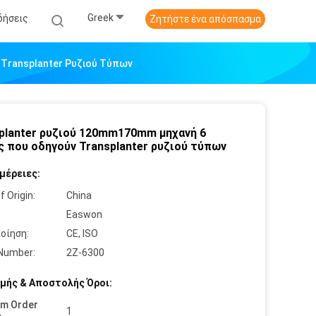
Greek
δήσεις
Ζητήστε ένα απόσπασμα
 Transplanter Ρυζιού Τύπων
planter ρυζιού 120mm170mm μηχανή 6
ς που οδηγούν Transplanter ρυζιού τύπων
μέρειες:
f Origin:
China
:
Easwon
οίηση:
CE, ISO
Number:
2Z-6300
μής & Αποστολής Όροι:
um Order
1