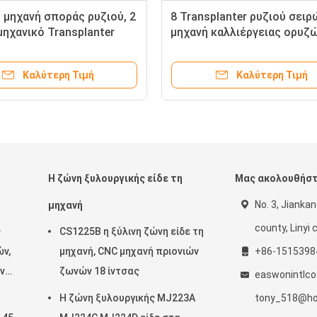
 μηχανή σποράς ρυζιού, 2
8 Transplanter ρυζιού σειρ
μηχανικό Transplanter
μηχανή καλλιέργειας ορυζ
σειρών
μηχανών diesel μηχανών
10.7mu/H
Καλύτερη Τιμή
Καλύτερη Τιμή
Η ζώνη ξυλουργικής είδε τη
Μας ακολουθήσ
No. 3, Jiankan
μηχανή
county, Linyi c
ς
CS1225B η ξύλινη ζώνη είδε τη
ν,
μηχανή, CNC μηχανή πριονιών
+86-1515398
ν
ζωνών 18 ίντσας
easwonintlc
Η ζώνη ξυλουργικής MJ223A
tony_518@ho