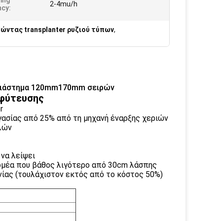
ing
2-4mu/h
ncy:
ώντας transplanter ρυζιού τύπων
,
, διάστημα 120mm170mm σειρών
 φύτευσης
r
γασίας από 25% από τη μηχανή έναρξης χεριών
λών
να λείψει
τομέα που βάθος λιγότερο από 30cm λάσπης
νίας (τουλάχιστον εκτός από το κόστος 50%)