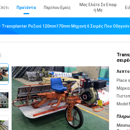
Μας Ελάτε Σε Επαφ
Σπίτι
Προϊόντα
Περίπου Εμείς
Ει
Ή Με
Transplanter Ρυζιού 120mm170mm Μηχανή 6 Σειρές Που Οδηγούν
Trans
σειρέ
Λεπτο
Place o
Μάρκα
Πιστοπ
Model 
Πληρω
Minim