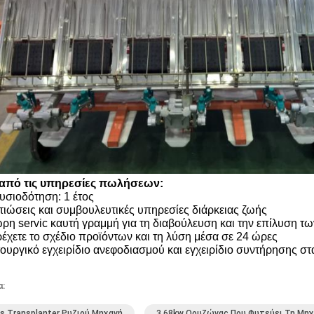
από τις υπηρεσίες πωλήσεων:
υσιοδότηση: 1 έτος
λτιώσεις και συμβουλευτικές υπηρεσίες διάρκειας ζωής
ωρη servic καυτή γραμμή για τη διαβούλευση και την επίλυση 
ρέχετε το σχέδιο προϊόντων και τη λύση μέσα σε 24 ώρες
τουργικό εγχειρίδιο ανεφοδιασμού και εγχειρίδιο συντήρησης στ
α:
s Transplanter Ρυζιού Μηχανή
3.68kw Ορυζώνας Που Φυτεύει Τη Μη