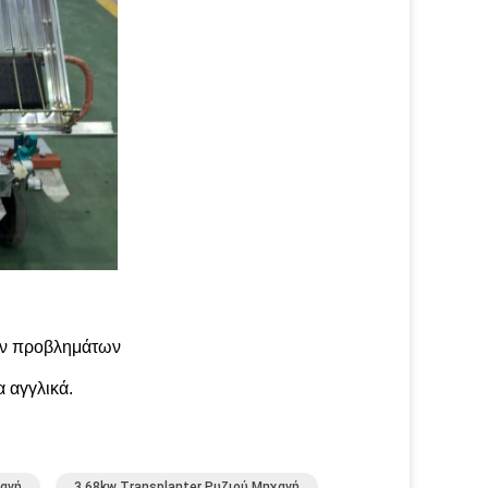
των προβλημάτων
α αγγλικά.
χανή
3.68kw Transplanter Ρυζιού Μηχανή