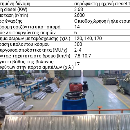
τημένη δύναμη
αερόψυκτη μηχανή diesel 
η diesel (KW)
3.68
σταση (r/min)
2600
ος έναρξης
Οπισθοχώρηση ή ηλεκτρικ
ρομη οριζόντια υπο--σπορά
14
ός λειτουργώντας σειρών
6
ημα σειρών μεταμόσχευσης (χιλ.)
120, 140, 170
αση υπόλοιπου κόσμου
300
υργούσα αποδοτικότητα (MU/χ)
2-4
ντας ταχύτητα στο δρόμο (km/h)
7.8-10.7
γιστο βάθος της βελόνας
17
φύτων στην πόρτα αμπέλων (χιλ.)