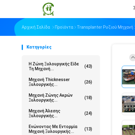
Αρχική Σελίδα
Προϊόντα
Transplanter Ρυζιού Μηχανή
Κατηγορίες
Η Ζώνη Ξυλουργικής Είδε
(43)
Τη Μηχανή...
Μηχανή Thicknesser
(26)
Ξυλουργικής...
Μηχανή Ζώνης Ακρών
(18)
Ξυλουργικής...
Μηχανή Άλεσης
(24)
Ξυλουργικής...
Ενώνοντας Με Εντορμία
(13)
Μηχανή Ξυλουργικής...