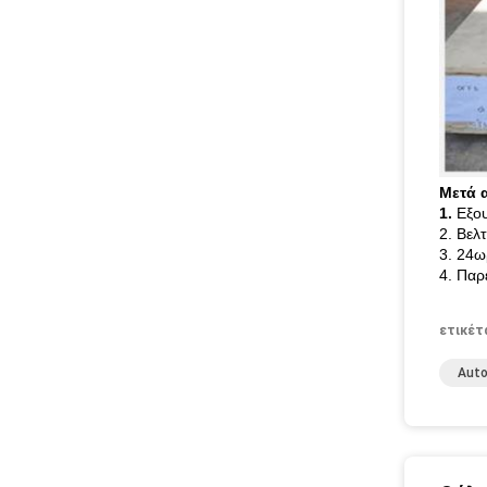
Μετά 
1.
Εξου
2. Βελ
3. 24ω
4. Παρ
ετικέτ
Auto