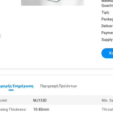
Minim
Quanti
Τιμή:
Packag
Deliver
Payme
Supply 
Κ
μερής Ενημέρωση
Περιγραφή Προϊόντων
odel:
MJ153D
Min. S
wing Thickness:
10-85mm
Throat