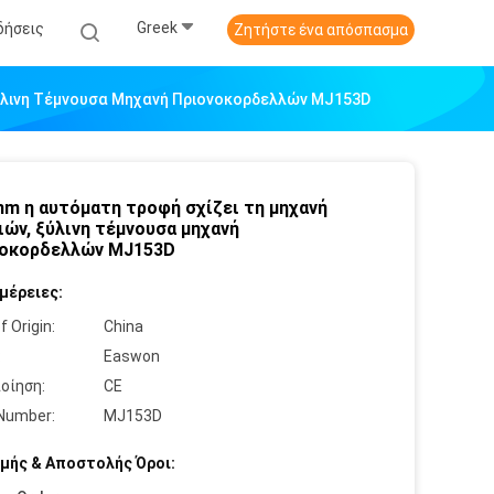
Greek
δήσεις
Ζητήστε ένα απόσπασμα
Ξύλινη Τέμνουσα Μηχανή Πριονοκορδελλών MJ153D
m η αυτόματη τροφή σχίζει τη μηχανή
ιών, ξύλινη τέμνουσα μηχανή
νοκορδελλών MJ153D
μέρειες:
f Origin:
China
:
Easwon
οίηση:
CE
Number:
MJ153D
μής & Αποστολής Όροι: