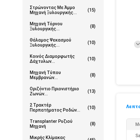
Στρώνοντας Με Άμμο
(15)
Μηχανή Ξυλουργικής...
Μηχανή Τόρνου
(8)
Ξυλουργικής...
Θάλαμος Ψεκασμού
(10)
Ξυλουργικής...
Κοινός Διαμορφωτής
(10)
Δάχτυλων...
Μηχανή Τύπου
(8)
Μεμβρανών...
Οριζόντιο Πριονιστήριο
(13)
Ζωνών...
2 Τρακτέρ
Λεπτο
(10)
Περπατήματος Ροδών...
Transplanter Ρυζιού
(8)
M
Μηχανή
Sa
Μικρής Κλίμακας