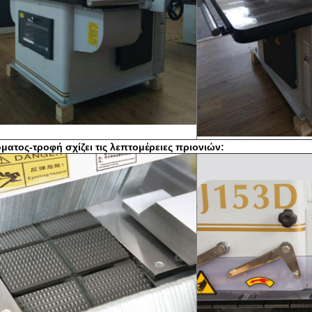
ματος-τροφή σχίζει τις λεπτομέρειες πριονιών: