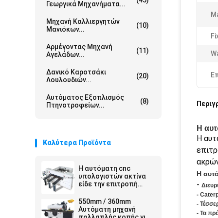
(45)
Γεωργικά Μηχανήματα...
Ma
Μηχανή Καλλιεργητών
(10)
Μανιόκων...
Fi
Αρμέγοντας Μηχανή
(11)
Wa
Αγελάδων...
Δανικό Καροτσάκι
Ε
(20)
Λουλουδιών...
Αυτόματος Εξοπλισμός
(8)
Περιγ
Πτηνοτροφείων...
Η αυτ
Η αυτ
Καλύτερα Προϊόντα
επιτρ
ακρών
Η αυτόματη cnc
Η αυτ
υπολογιστών ακτίνα
είδε την επιτροπή
-
Διευρ
μηχανών είδε το
- Cater
εναλλάσσοντας πριόνι
550mm / 360mm
- Τέσσ
κοπής ακτίνων
Αυτόματη μηχανή
- Τα πρ
πολλαπλής κοπής για