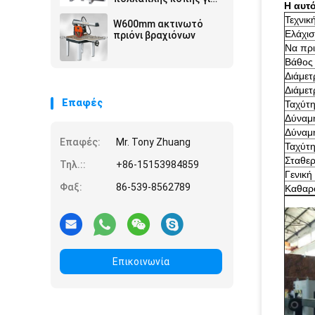
Η αυτ
επεξεργασία πάνελ
Τεχνικ
μασίφ ξύλου
W600mm ακτινωτό
Ελάχισ
πριόνι βραχιόνων
Να πρι
Βάθος 
Διάμετ
Διάμετ
Επαφές
Ταχύτη
Δύναμ
Δύναμη
Επαφές:
Mr. Tony Zhuang
Ταχύτη
Σταθερ
Τηλ.::
+86-15153984859
Γενική
Φαξ:
86-539-8562789
Καθαρ
Επικοινωνία