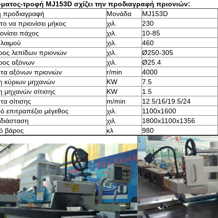
όματος-τροφή MJ153D σχίζει την προδιαγραφή πριονιών:
ή προδιαγραφή
Μονάδα
MJ153D
το να πριονίσει μήκος
χιλ.
230
ονίσει πάχος
χιλ.
10-85
λαιμού
χιλ.
460
ρος λεπίδων πριονιών
χιλ.
Ø250-305
ρος αξόνων
χιλ.
Ø25.4
τα αξόνων πριονιών
r/min
4000
η κύριων μηχανών
KW
7.5
 μηχανών σίτισης
KW
1.5
τα σίτισης
m/min
12.5/16/19.5/24
ό επιτραπέζιο μέγεθος
χιλ.
1100x1600
 διάσταση
χιλ.
1800x1100x1356
ό βάρος
κλ
980