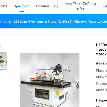
Μας Ελάτε Σε Επαφ
Σπίτι
Προϊόντα
Περίπου Εμείς
Ει
Ή Με
 Μηχανή
L230mm Η Αυτόματη Τροφή Σχίζει Τη Μηχανή Πριονιών, 
L230m
πριον
πριο
Λεπτο
Place o
Μάρκα
Πιστοπ
Model 
Πληρω