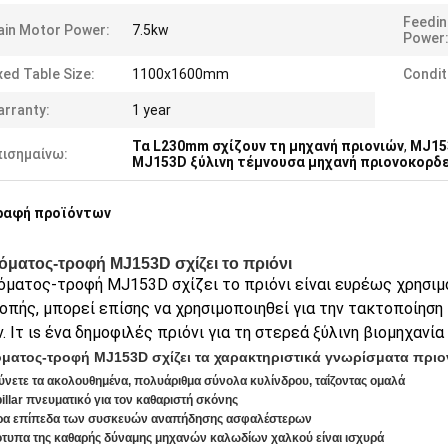
Feedin
in Motor Power:
7.5kw
Power
xed Table Size:
1100x1600mm
Condit
rranty:
1 year
Τα L230mm σχίζουν τη μηχανή πριονιών
,
MJ153
πισημαίνω:
MJ153D ξύλινη τέμνουσα μηχανή πριονοκορδ
ραφή προϊόντων
όματος-τροφή MJ153D σχίζει το πριόνι
όματος-τροφή MJ153D σχίζει το πριόνι είναι
ευρέως χρησιμο
οπής, μπορεί επίσης να χρησιμοποιηθεί για την τακτοποίηση 
. Ι
τ ι
s ένα δημοφιλές πριόνι για τη στερεά ξύλινη βιομηχανία
όματος-τροφή MJ153D σχίζει τα χαρακτηριστικά γνωρίσματα πριο
ύνετε τα ακολουθημένα, πολυάριθμα σύνολα κυλίνδρου, ταΐζοντας ομαλά
pillar πνευματικό για τον καθαριστή σκόνης
ερα επίπεδα των συσκευών αναπήδησης ασφαλέστερων
ότυπα της καθαρής δύναμης μηχανών καλωδίων χαλκού είναι ισχυρά