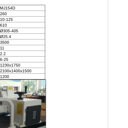
MJ154D
260
10-125
610
Ø305-405
Ø25.4
3500
11
2.2
6-25
1230x1750
2100x1400x1500
1200