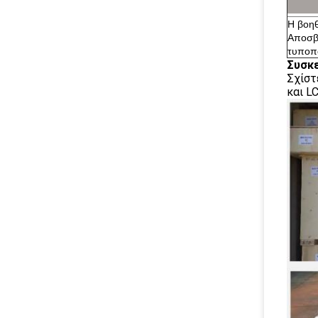
Η βοηθ
Αποσβ
τυποπο
Συσκε
Σχίστ
και LC