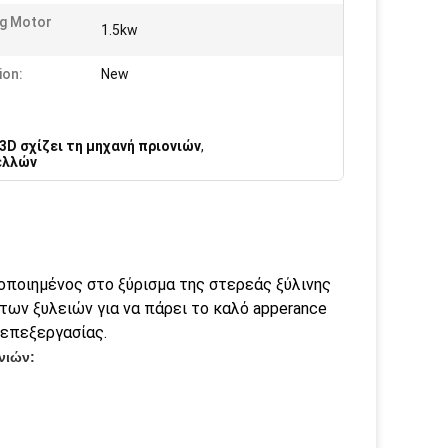
g Motor
1.5kw
:
ion:
New
D σχίζει τη μηχανή πριονιών
,
ελλών
ποιημένος στο ξύρισμα της στερεάς ξύλινης
των ξυλειών για να πάρει το καλό apperance
 επεξεργασίας.
νιών: