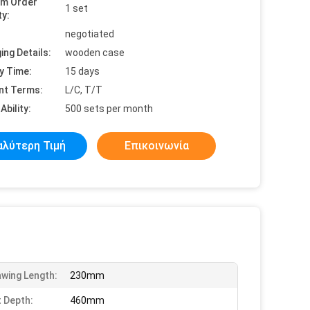
um Order
1 set
ty:
negotiated
ing Details:
wooden case
y Time:
15 days
nt Terms:
L/C, T/T
Ability:
500 sets per month
αλύτερη Τιμή
Επικοινωνία
awing Length:
230mm
 Depth:
460mm